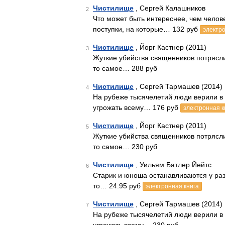
Чистилище
, Сергей Калашников
2
Что может быть интереснее, чем челов
поступки, на которые… 132 руб
электро
Чистилище
, Йорг Кастнер (2011)
3
Жуткие убийства священников потрясли 
то самое… 288 руб
Чистилище
, Сергей Тармашев (2014)
4
На рубеже тысячелетий люди верили в
угрожать всему… 176 руб
электронная к
Чистилище
, Йорг Кастнер (2011)
5
Жуткие убийства священников потрясли 
то самое… 230 руб
Чистилище
, Уильям Батлер Йейтс
6
Старик и юноша останавливаются у разр
то… 24.95 руб
электронная книга
Чистилище
, Сергей Тармашев (2014)
7
На рубеже тысячелетий люди верили в