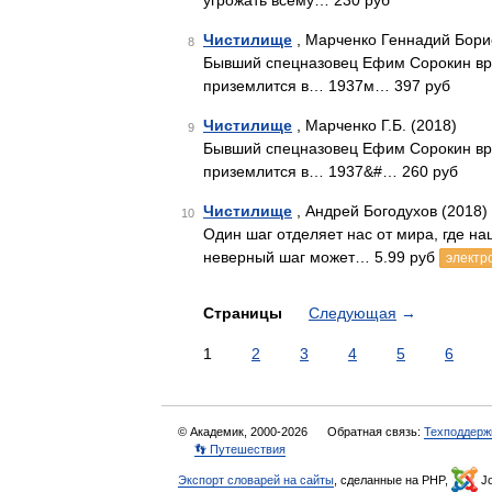
угрожать всему… 230 руб
Чистилище
, Марченко Геннадий Бори
8
Бывший спецназовец Ефим Сорокин вряд
приземлится в… 1937­м… 397 руб
Чистилище
, Марченко Г.Б. (2018)
9
Бывший спецназовец Ефим Сорокин вряд
приземлится в… 1937&#… 260 руб
Чистилище
, Андрей Богодухов (2018)
10
Один шаг отделяет нас от мира, где на
неверный шаг может… 5.99 руб
электр
Страницы
Следующая
→
1
2
3
4
5
6
© Академик, 2000-2026
Обратная связь:
Техподдерж
👣 Путешествия
Экспорт словарей на сайты
, сделанные на PHP,
Jo