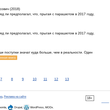
сович (2018)
 ли предполагал, что, прыгая с парашютом в 2017 году,
 ли предполагал, что, прыгая с парашютом в 2017 году,
ши поступки значат куда больше, чем в реальности. Один
онная книга
7
8
9
10
11
12
13
ка
,
Реклама на сайте
18+
omla,
Drupal,
WordPress, MODx.