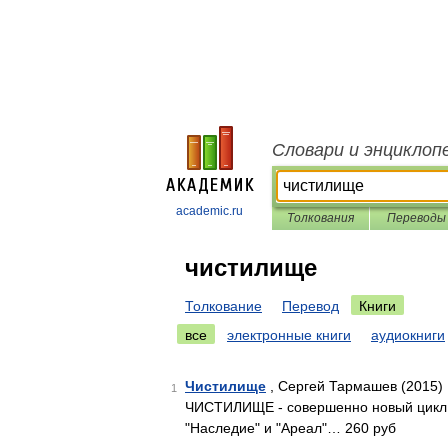
Словари и энциклоп
academic.ru
Толкования
Переводы
чистилище
Толкование
Перевод
Книги
все
электронные книги
аудиокниги
Чистилище
, Сергей Тармашев (2015)
1
ЧИСТИЛИЩЕ - совершенно новый цикл, 
"Наследие" и "Ареал"… 260 руб