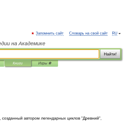
Запомнить сайт
Словарь на свой сайт
RU
едии на Академике
Найти!
Книги
Игры ⚽
созданный автором легендарных циклов "Древний",